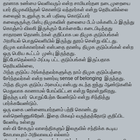
தானாக உண்மை வெளிவரும் என்ற சாமியார்தன நடைமுறையை
யார் திமுகவிற்குள் கொண்டு வந்தார்கள் என்று தெரியவில்லை
கலைஞர் உடனுக்கு உடன் பதிலடி கொடுப்பார்
கலைஞருக்கு பின்பு திமுகவின் தலைமை பீடம் மக்களிடம் இருந்து
கொஞ்சம் விலகி இருக்கும் போக்கையே கடைபிடித்தது
சாதாரண தொண்டர்கள் குறிப்பாக பல திமுக குடும்பங்கள்
அரசியல் பொதுவெளியில் இருந்து தூரம் சென்று விட்டது.
திமுக வாக்காளர்கள் என்பதை தாண்டி திமுக குடும்பங்கள் என்ற
ஒரு பெரிய கூட்டம் முன்பு இருந்தது.
இப்போதெல்லாம் அப்படி பட்ட குடும்பங்கள் இருப்பதாக
தெரியவில்லை,
அந்த குடும்ப அங்கத்தவர்களுக்கு நாம் திமுக குடும்பத்தை
சேர்ந்தவர்கள் என்ற உணர்வு sense of belonging இருந்தது.
அந்த திமுக குடும்ப அமைப்பு என்பது கடந்த ஐந்து ஆண்டுகளில்
மெதுவாக காணாமல் போய்விட்டன என்று தோன்றுகிறது.
இதற்கு யார் பொறுப்பேற்க வேண்டும் என்று சிந்தித்து
பார்க்கவேண்டும்.
ஒரு வகை பண்ணையார்தனம் பற்றி கொண்டது
என்றெண்ணுகிறேன். இதை மிகவும் வருத்தத்தோடு குறிப்பிட
வேண்டி உள்ளது
எஸ் வி சேகரும் வாஸந்திகளும் இலகுவில் சந்திக்க கூடிய
கோபாலபுரம் அறிவாலயம் எல்லாம்