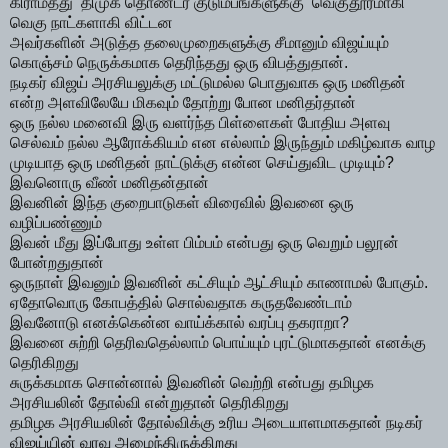
கிராமத்து திமுக தொண்டர் குடும்பங்களுக்கு வெகுதூரமாகி
வெகு நாட்களாகி விட்டன
அவர்களின் அடுத்த தலைமுறைகளுக்கு சீமானும் விஜய்யும்
கொஞ்சம் நெருக்கமாக தெரிந்தது ஒரு விபத்துதான்.
நடிகர் விஜய் அரசியலுக்கு மட்டுமல்ல பொதுவாக ஒரு மனிதன்
என்ற அளவிலேயே மிகவும் தோற்று போன மனிதர்தான்
ஒரு நல்ல மனைவி இரு வளர்ந்த பிள்ளைகள் போதிய அளவு
செல்வம் நல்ல ஆரோக்கியம் என எல்லாம் இருந்தும் மகிழ்வாக வாழ
முடியாத ஒரு மனிதன் நாட்டுக்கு என்ன செய்துவிட முடியும்?
இவனொரு வீண் மனிதன்தான்
இவனின் இந்த குறைபாடுகள் விரைவில் இவனை ஒரு
வழிப்பண்ணும்
இவன் மீது இப்போது உள்ள பிம்பம் என்பது ஒரு வெறும் பலூன்
போன்றதுதான்
ஒருநாள் இவனும் இவனின் கட்சியும் ஆட்சியும் காணாமல் போகும்.
ஏதோவொரு கோபத்தில் சொல்வதாக கருதவேண்டாம்
இவனோடு எனக்கென்ன வாய்க்கால் வரப்பு தகராறா?
இவனை சுற்றி தெரிவதெல்லாம் பொய்யும் புரட்டுமாகதான் எனக்கு
தெரிகிறது
சுருக்கமாக சொன்னால் இவனின் வெற்றி என்பது தமிழக
அரசியலின் தோல்வி என்றுதான் தெரிகிறது
தமிழக அரசியலின் தோல்விக்கு உரிய அடையாளமாகதான் நடிகர்
விஜய்யின் வரவு அமைந்திருக்கிறது