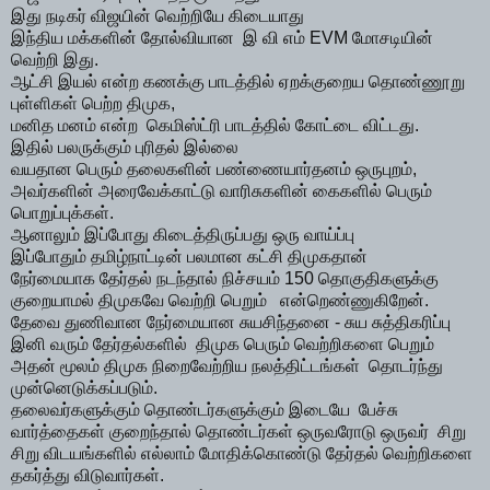
இது நடிகர் விஜயின் வெற்றியே கிடையாது
இந்திய மக்களின் தோல்வியான இ வி எம் EVM மோசடியின்
வெற்றி இது.
ஆட்சி இயல் என்ற கணக்கு பாடத்தில் ஏறக்குறைய தொண்ணூறு
புள்ளிகள் பெற்ற திமுக,
மனித மனம் என்ற கெமிஸ்ட்ரி பாடத்தில் கோட்டை விட்டது.
இதில் பலருக்கும் புரிதல் இல்லை
வயதான பெரும் தலைகளின் பண்ணையார்தனம் ஒருபுறம்,
அவர்களின் அரைவேக்காட்டு வாரிசுகளின் கைகளில் பெரும்
பொறுப்புக்கள்.
ஆனாலும் இப்போது கிடைத்திருப்பது ஒரு வாய்ப்பு
இப்போதும் தமிழ்நாட்டின் பலமான கட்சி திமுகதான்
நேர்மையாக தேர்தல் நடந்தால் நிச்சயம் 150 தொகுதிகளுக்கு
குறையாமல் திமுகவே வெற்றி பெறும் என்றெண்ணுகிறேன்.
தேவை துணிவான நேர்மையான சுயசிந்தனை - சுய சுத்திகரிப்பு
இனி வரும் தேர்தல்களில் திமுக பெரும் வெற்றிகளை பெறும்
அதன் மூலம் திமுக நிறைவேற்றிய நலத்திட்டங்கள் தொடர்ந்து
முன்னெடுக்கப்படும்.
தலைவர்களுக்கும் தொண்டர்களுக்கும் இடையே பேச்சு
வார்த்தைகள் குறைந்தால் தொண்டர்கள் ஒருவரோடு ஒருவர் சிறு
சிறு விடயங்களில் எல்லாம் மோதிக்கொண்டு தேர்தல் வெற்றிகளை
தகர்த்து விடுவார்கள்.