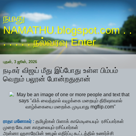
நமது
NAMATHU.blogspot.com . .
. . . . . நல்வரவு Enter
புதன், 3 ஜூன், 2026
நடிகர் விஜய் மீது இப்போது உள்ள பிம்பம்
வெறும் பலூன் போன்றதுதான்
ராதா மனோகர் :
தமிழர்கள் பிளாக் காமெடியையும் ரசிப்பார்கள்
முறை கேடான காதலையும் ரசிப்பார்கள்
அன்னா ஹசாரேயின் ஊழல் எதிர்ப்பு கூட்டத்தில் உணர்ச்சி