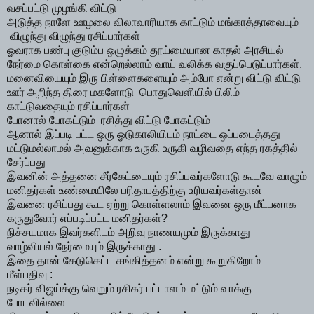
வசப்பட்டு முழங்கி விட்டு
அடுத்த நாளே ஊழலை விலாவாரியாக காட்டும் மங்காத்தாவையும்
விழுந்து விழுந்து ரசிப்பார்கள்
ஓவராக பண்பு குடும்ப ஒழுக்கம் தூய்மையான காதல் அரசியல்
நேர்மை கொள்கை என்றெல்லாம் வாய் வலிக்க வகுப்பெடுப்பார்கள்.
மனைவியையும் இரு பிள்ளைகளையும் அம்போ என்று விட்டு விட்டு
ஊர் அறிந்த திரை மகளோடு பொதுவெளியில் பிலிம்
காட்டுவதையும் ரசிப்பார்கள்
போனால் போகட்டும் ரசித்து விட்டு போகட்டும்
ஆனால் இப்படி பட்ட ஒரு ஓடுகாலியிடம் நாட்டை ஒப்படைத்தது
மட்டுமல்லாமல் அவனுக்காக உருகி உருகி வழிவதை எந்த ரகத்தில்
சேர்ப்பது
இவனின் அத்தனை சீர்கேட்டையும் ரசிப்பவர்களோடு கூடவே வாழும்
மனிதர்கள் உண்மையிலே பரிதாபத்திற்கு உரியவர்கள்தான்
இவனை ரசிப்பது கூட ஏற்று கொள்ளலாம் இவனை ஒரு மீட்பனாக
கருதுவோர் எப்படிப்பட்ட மனிதர்கள்?
நிச்சயமாக இவர்களிடம் அறிவு நாணயமும் இருக்காது
வாழ்வியல் நேர்மையும் இருக்காது .
இதை தான் கேடுகெட்ட சங்கித்தனம் என்று கூறுகிறோம்
மீள்பதிவு :
நடிகர் விஜய்க்கு வெறும் ரசிகர் பட்டாளம் மட்டும் வாக்கு
போடவில்லை