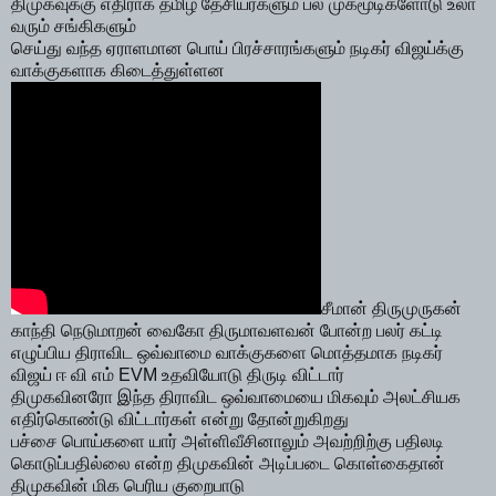
திமுகவுக்கு எதிராக தமிழ் தேசியர்களும் பல முகமூடிகளோடு உலா
வரும் சங்கிகளும்
செய்து வந்த ஏராளமான பொய் பிரச்சாரங்களும் நடிகர் விஜய்க்கு
வாக்குகளாக கிடைத்துள்ளன
சீமான் திருமுருகன்
காந்தி நெடுமாறன் வைகோ திருமாவளவன் போன்ற பலர் கட்டி
எழுப்பிய திராவிட ஒவ்வாமை வாக்குகளை மொத்தமாக நடிகர்
விஜய் ஈ வி எம் EVM உதவியோடு திருடி விட்டார்
திமுகவினரோ இந்த திராவிட ஒவ்வாமையை மிகவும் அலட்சியக
எதிர்கொண்டு விட்டார்கள் என்று தோன்றுகிறது
பச்சை பொய்களை யார் அள்ளிவீசினாலும் அவற்றிற்கு பதிலடி
கொடுப்பதில்லை என்ற திமுகவின் அடிப்படை கொள்கைதான்
திமுகவின் மிக பெரிய குறைபாடு